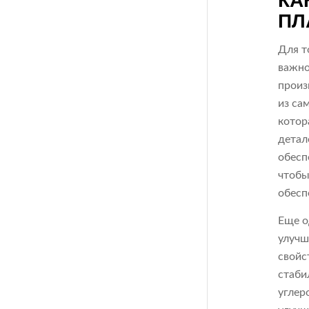
КА
ПЛ
Для т
важно
произ
из са
котор
детал
обесп
чтобы
обесп
Еще о
улучш
свойс
стаби
углер