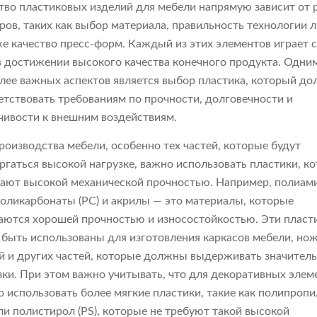
тво пластиковых изделий для мебели напрямую зависит от 
ров, таких как выбор материала, правильность технологии л
же качество пресс-форм. Каждый из этих элементов играет 
в достижении высокого качества конечного продукта. Одним
лее важных аспектов является выбор пластика, который д
етствовать требованиям по прочности, долговечности и
чивости к внешним воздействиям.
роизводства мебели, особенно тех частей, которые будут
ргаться высокой нагрузке, важно использовать пластики, к
ают высокой механической прочностью. Например, полиа
 поликарбонаты (PC) и акрилы — это материалы, которые
аются хорошей прочностью и износостойкостью. Эти пласт
 быть использованы для изготовления каркасов мебели, нож
й и других частей, которые должны выдерживать значител
зки. При этом важно учитывать, что для декоративных элем
 использовать более мягкие пластики, такие как полипропи
или полистирол (PS), которые не требуют такой высокой