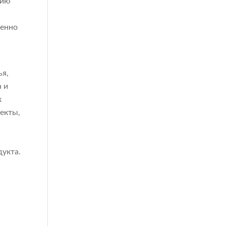
вию
венно
ья,
а и
к
екты,
дукта.