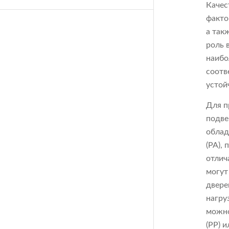
Качес
факто
а так
роль 
наибо
соотв
устой
Для п
подве
облад
(PA),
отлич
могут
двере
нагру
можно
(PP) 