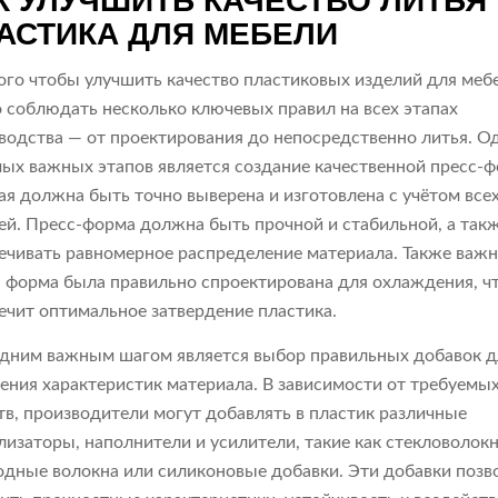
К УЛУЧШИТЬ КАЧЕСТВО ЛИТЬЯ
АСТИКА ДЛЯ МЕБЕЛИ
ого чтобы улучшить качество пластиковых изделий для меб
 соблюдать несколько ключевых правил на всех этапах
водства — от проектирования до непосредственно литья. О
мых важных этапов является создание качественной пресс-
ая должна быть точно выверена и изготовлена с учётом все
ей. Пресс-форма должна быть прочной и стабильной, а так
ечивать равномерное распределение материала. Также важн
 форма была правильно спроектирована для охлаждения, ч
ечит оптимальное затвердение пластика.
дним важным шагом является выбор правильных добавок д
ения характеристик материала. В зависимости от требуемы
тв, производители могут добавлять в пластик различные
лизаторы, наполнители и усилители, такие как стекловолокн
одные волокна или силиконовые добавки. Эти добавки поз