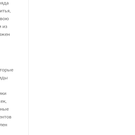
ряда
итья,
свою
 из
олжен
оторые
миды
ики
ек,
ьные
ентов
лен