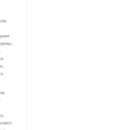
ели,
дним
формы,
х
же
о,
то
ля
х
о,
воляют