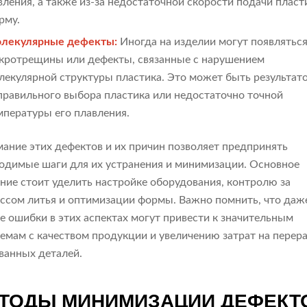
вления, а также из-за недостаточной скорости подачи пласт
рму.
лекулярные дефекты:
Иногда на изделии могут появлятьс
кротрещины или дефекты, связанные с нарушением
лекулярной структуры пластика. Это может быть результат
правильного выбора пластика или недостаточно точной
мпературы его плавления.
ание этих дефектов и их причин позволяет предпринять
одимые шаги для их устранения и минимизации. Основное
ние стоит уделить настройке оборудования, контролю за
ссом литья и оптимизации формы. Важно помнить, что даж
е ошибки в этих аспектах могут привести к значительным
емам с качеством продукции и увеличению затрат на перер
ванных деталей.
ТОДЫ МИНИМИЗАЦИИ ДЕФЕКТ