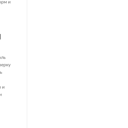
орм и
М
оль
верку
ль
 и
и