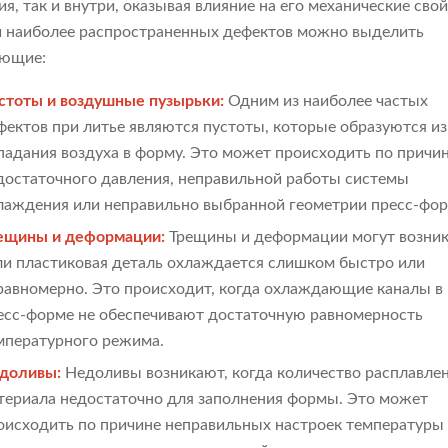
ия, так и внутри, оказывая влияние на его механические свой
 наиболее распространенных дефектов можно выделить
ующие:
стоты и воздушные пузырьки:
Одним из наиболее частых
фектов при литье являются пустоты, которые образуются из
падания воздуха в форму. Это может происходить по причи
достаточного давления, неправильной работы системы
лаждения или неправильно выбранной геометрии пресс-фо
ещины и деформации:
Трещины и деформации могут возник
ли пластиковая деталь охлаждается слишком быстро или
равномерно. Это происходит, когда охлаждающие каналы в
есс-форме не обеспечивают достаточную равномерность
мпературного режима.
доливы:
Недоливы возникают, когда количество расплавле
териала недостаточно для заполнения формы. Это может
оисходить по причине неправильных настроек температуры