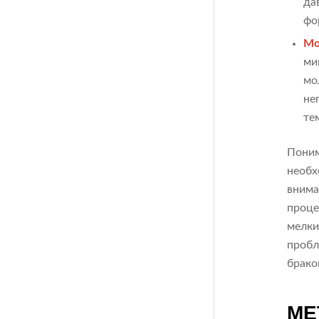
да
фо
Мо
ми
мо
не
те
Поним
необх
внима
проце
мелки
пробл
брако
МЕ