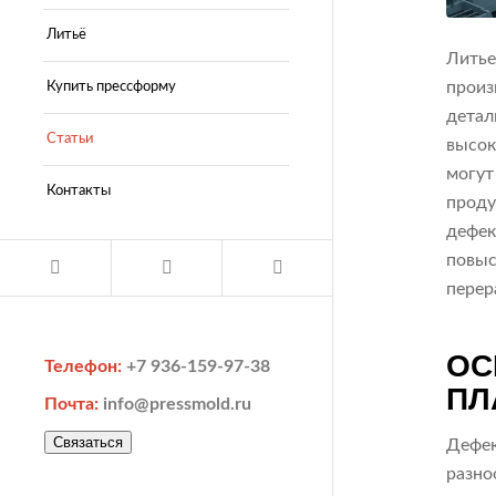
Литьё
Литье
произ
Купить прессформу
детал
Статьи
высок
могут
Контакты
проду
дефек
повыс
перер
ОС
Телефон:
+7 936-159-97-38
ПЛ
Почта:
info@pressmold.ru
Связаться
Дефек
разно