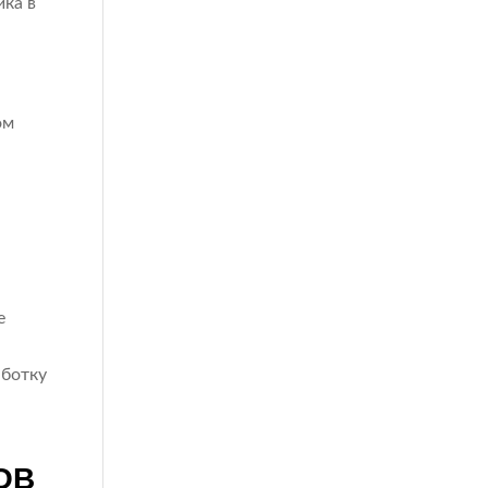
ика в
я
ом
е
аботку
ОВ