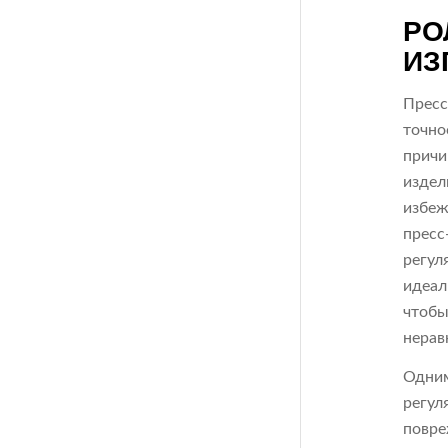
РО
ИЗ
Пресс
точно
причи
издел
избеж
пресс
регул
идеал
чтобы
нерав
Одним
регул
повре