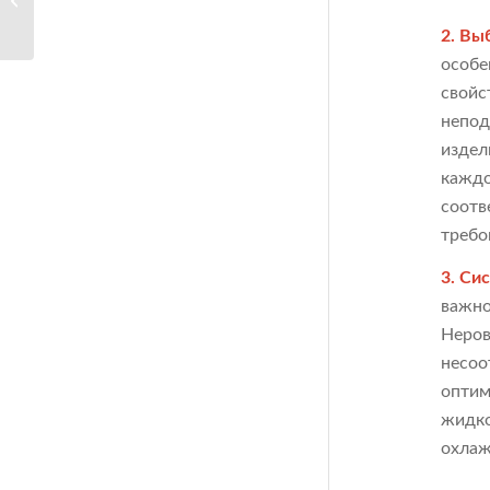
принципы...
2. Вы
особе
свойс
непод
издел
каждо
соотв
требо
3. Си
важно
Неров
несоо
оптим
жидко
охлаж