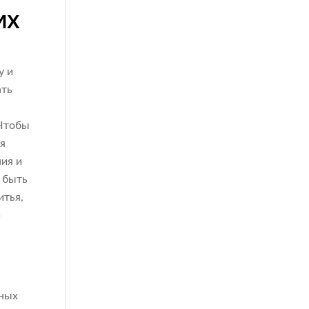
ИХ
у и
ать
 Чтобы
ия
ия и
 быть
итья,
и
я
тных