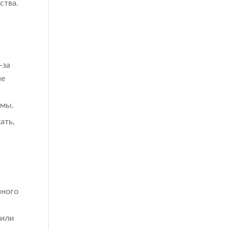
ства.
-за
не
рмы.
ать,
нного
 или