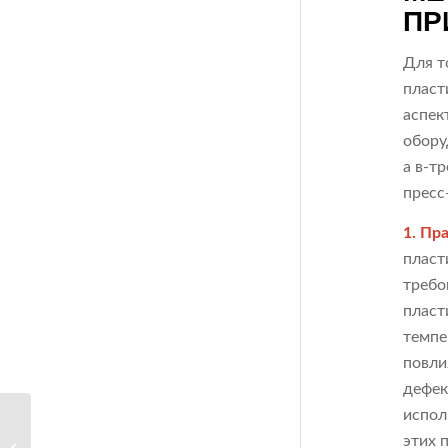
ПР
Для т
пласт
аспек
обору
а в-т
пресс
1. Пр
пласт
требо
пласт
темпе
повли
дефек
испол
Пресс-формы для
этих 
пластиковых деталей: