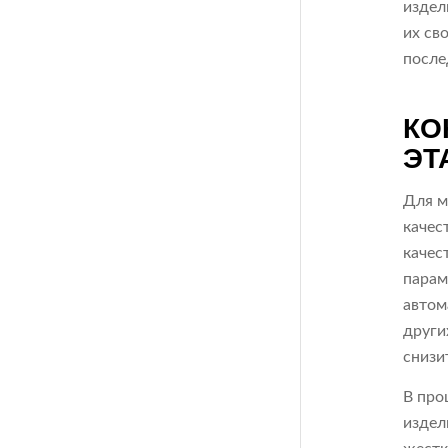
издел
их св
после
КО
ЭТ
Для м
качес
качес
парам
автом
други
снизи
В про
издел