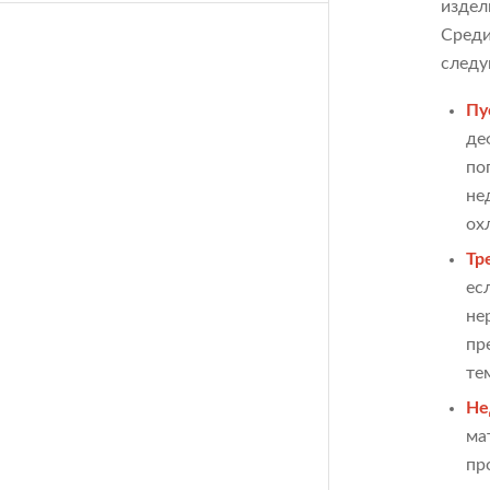
издел
Среди
след
Пу
де
по
не
ох
Тр
ес
не
пр
те
Не
ма
пр