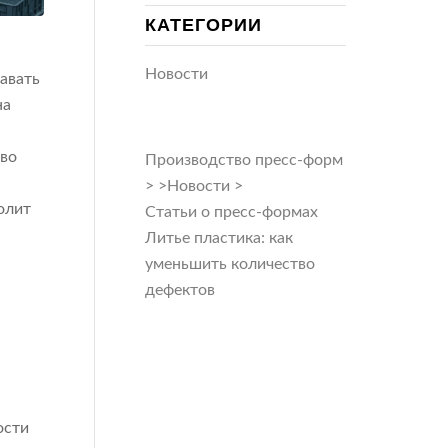
КАТЕГОРИИ
Новости
авать
на
тво
Производство пресс-форм
>
>
Новости
>
олит
Статьи о пресс-формах
Литье пластика: как
уменьшить количество
дефектов
Е
ости