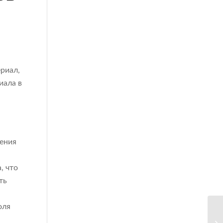
риал,
иала в
ления
, что
ть
оля