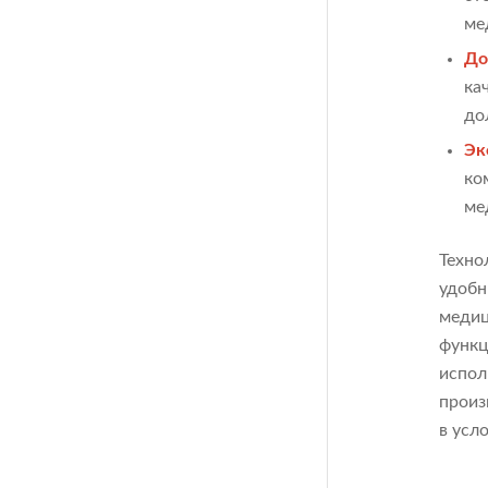
ме
До
ка
до
Эк
ко
ме
Техно
удобн
медиц
функц
испол
произ
в усл