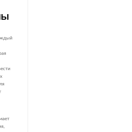
ПЫ
каждый
рая
вести
х
ля
т
мает
я,