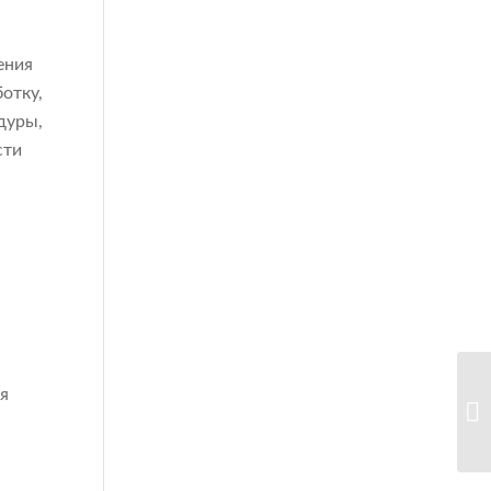
ения
отку,
дуры,
сти
я