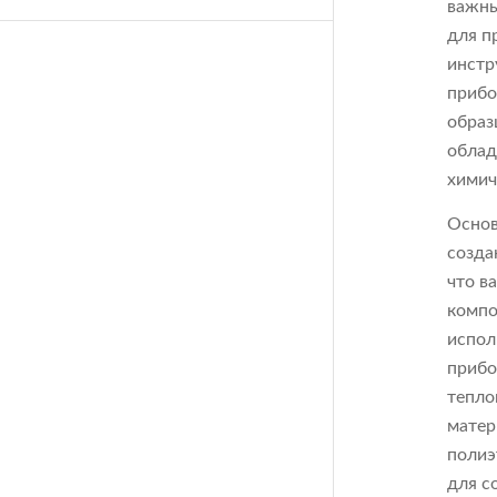
важны
для п
инстр
прибо
образ
облад
химич
Основ
созда
что в
компо
испол
прибо
тепло
матер
полиэ
для с