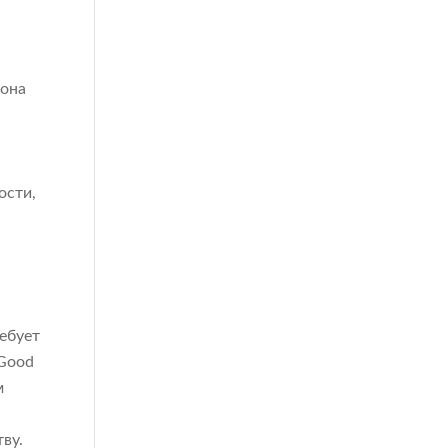
 она
ости,
ебует
(Good
м
ву.