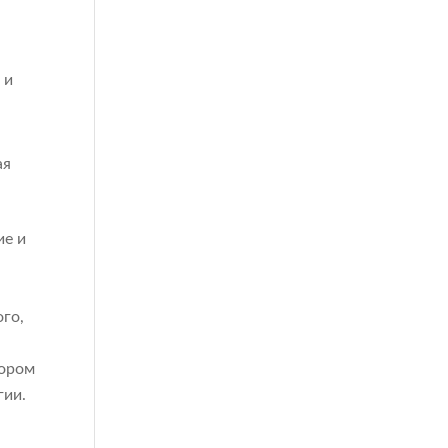
 и
ая
ие и
го,
тором
гии.