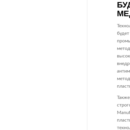
БУ
МЕ
Техно
будет
промы
метод
высок
внедр
антим
метод
пласт
Также
строг
Manuf
пласт
техно