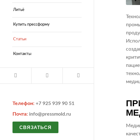
Литьё
Техно
промы
Купить прессформу
проду
Статьи
Испол
созда
Контакты
крити
пацие
техно
медиц
ПР
Телефон:
+7 925 939 90 51
МЕ
Почта:
info@pressmold.ru
Медиц
СВЯЗАТЬСЯ
качес