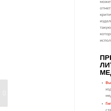
может
отмет
крити
издел
такую
котор
испол
ПР
ЛИ
МЕ
Вы
Литье пластика для
из
упаковки:
ме
особенности...
Ги
ст