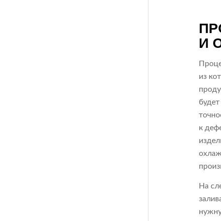
ПР
И 
Проце
из ко
проду
будет
точно
к деф
издел
охлаж
произ
На сл
залив
нужну