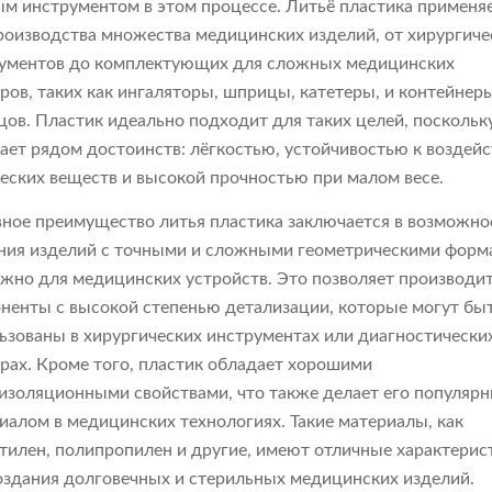
м инструментом в этом процессе. Литьё пластика применя
роизводства множества медицинских изделий, от хирургиче
ументов до комплектующих для сложных медицинских
ров, таких как ингаляторы, шприцы, катетеры, и контейнер
цов. Пластик идеально подходит для таких целей, поскольк
ает рядом достоинств: лёгкостью, устойчивостью к воздей
еских веществ и высокой прочностью при малом весе.
ное преимущество литья пластика заключается в возможно
ния изделий с точными и сложными геометрическими форм
ажно для медицинских устройств. Это позволяет производи
ненты с высокой степенью детализации, которые могут бы
ьзованы в хирургических инструментах или диагностически
рах. Кроме того, пластик обладает хорошими
изоляционными свойствами, что также делает его популяр
иалом в медицинских технологиях. Такие материалы, как
тилен, полипропилен и другие, имеют отличные характерис
оздания долговечных и стерильных медицинских изделий.