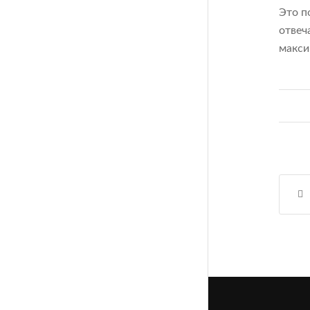
Это п
отвеч
макси