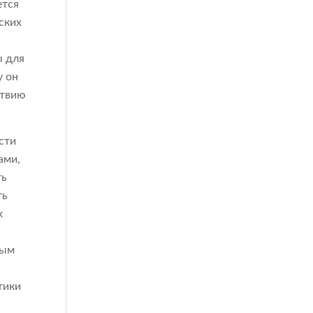
ется
ских
ы для
у он
ствию
сти
ами,
ть
ть
х
ным
тики