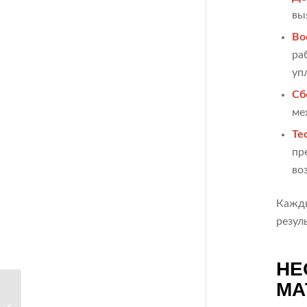
вы
Во
ра
уп
Сб
ме
Те
пр
во
Кажды
резул
НЕ
МА
Когда пора менять
пресс-форму: признаки