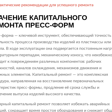
актические рекомендации для успешного ремонта
АЧЕНИЕ КАПИТАЛЬНОГО
МОНТА ПРЕСС-ФОРМ
-форма — ключевой инструмент, обеспечивающий точность
льность процесса производства изделий из пластмассы или
ла. В ходе эксплуатации она подвергается постоянным нагр
ратурным перепадам, механическому износу, что неизбежн
дит к повреждениям различных компонентов: рабочих
хностей, каналов охлаждения, механизмов движения и
жных элементов. Капитальный ремонт — это комплексная
дура, направленная на восстановление первоначальных
теристик пресс-формы, продление её срока службы и
ечение выпуска изделий высокого качества.
ярный капитальный ремонт позволяет избежать аварийных
ций, сокращает время простоя оборудования и снижает об