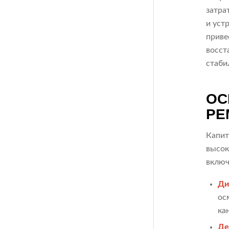
затра
и уст
приве
восст
стаби
ОС
РЕ
Капит
высок
включ
Ди
ос
ка
Де