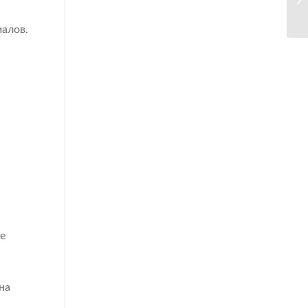
алов.
е
на