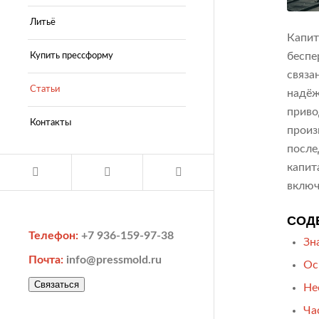
Литьё
Капит
беспе
Купить прессформу
связа
Статьи
надёж
приво
Контакты
произ
после
капит
включ
СОД
Телефон:
+7 936-159-97-38
Зн
Почта:
info@pressmold.ru
Ос
Связаться
Не
Ча