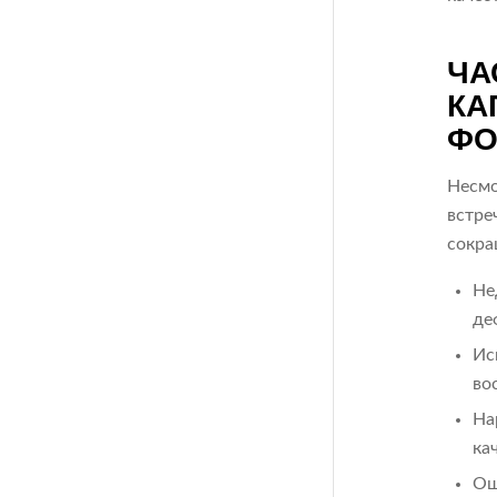
ЧА
КА
ФО
Несмо
встре
сокра
Не
де
Ис
во
На
ка
Ош