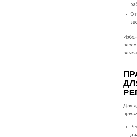
ра
От
вв
Избеж
персо
ремон
ПР
ДЛ
РЕ
Для д
пресс
Ре
ди