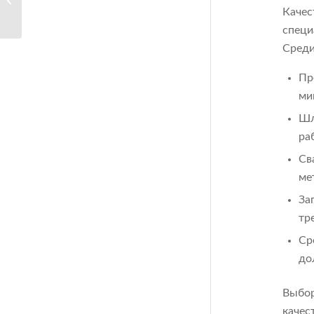
Качес
и...
специ
Среди
Пр
ми
Шл
ра
Св
ме
За
тр
Ср
до
Выбор
качес