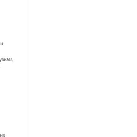
 и
узкам,
о
щие