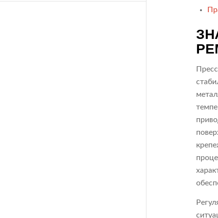
Пр
ЗН
РЕ
Пресс
стаби
метал
темпе
приво
повер
крепе
проце
харак
обесп
Регул
ситуа