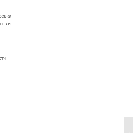
ровка
тов и
а
сти
.