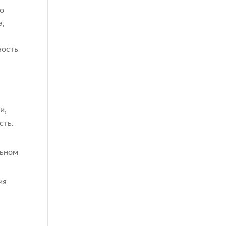
о
а,
ность
и
з
и,
сть.
льном
ия