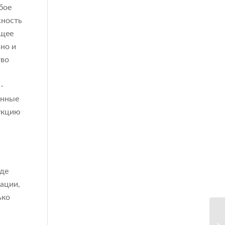
бое
жность
ющее
но и
тво
-
енные
рукцию
оде
ации,
ько