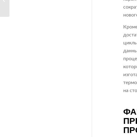
с...
сокра
новог
Кроме
доста
циклы
данны
проце
котор
изгот
термо
на ст
ФА
ПР
ПР