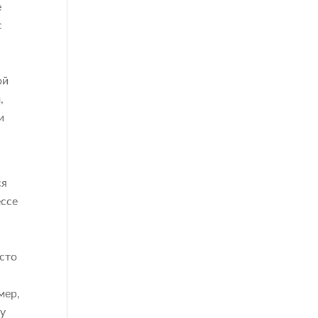
е
с
ой
,
и
ся
ессе
сто
мер,
у