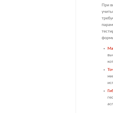
При в
учиты
требу
парам
тести
формы
Ма
вы
ко
То
ми
ис
Ги
ге
ас