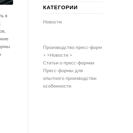
КАТЕГОРИИ
ь в
Новости
х
ов,
окие
формы
Производство пресс-форм
о
>
>
Новости
>
Статьи о пресс-формах
Пресс-формы для
опытного производства:
особенности