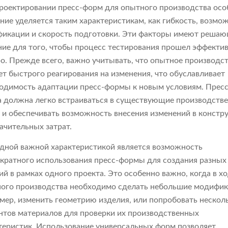
роектировании пресс-форм для опытного производства осо
ние уделяется таким характеристикам, как гибкость, возмо
икации и скорость подготовки. Эти факторы имеют реша
ние для того, чтобы процесс тестирования прошел эффектив
о. Прежде всего, важно учитывать, что опытное производс
ет быстрого реагирования на изменения, что обуславливает
одимость адаптации пресс-формы к новым условиям. Пресс
 должна легко встраиваться в существующие производств
 и обеспечивать возможность внесения изменений в конст
начительных затрат.
дной важной характеристикой является возможность
кратного использования пресс-формы для создания разных
ий в рамках одного проекта. Это особенно важно, когда в х
ого производства необходимо сделать небольшие модифик
мер, изменить геометрию изделия, или попробовать нескол
нтов материалов для проверки их производственных
теристик. Использование универсальных форм позволяет