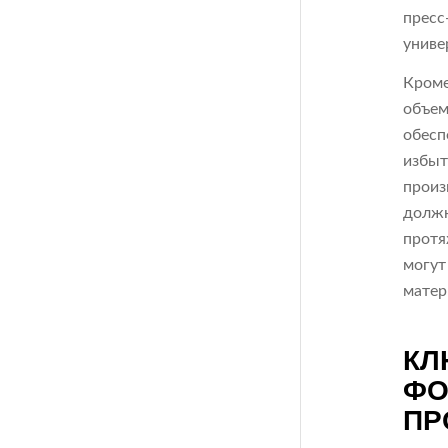
пресс
униве
Кроме
объем
обесп
избыт
произ
должн
протя
могут
матер
КЛ
ФО
ПР