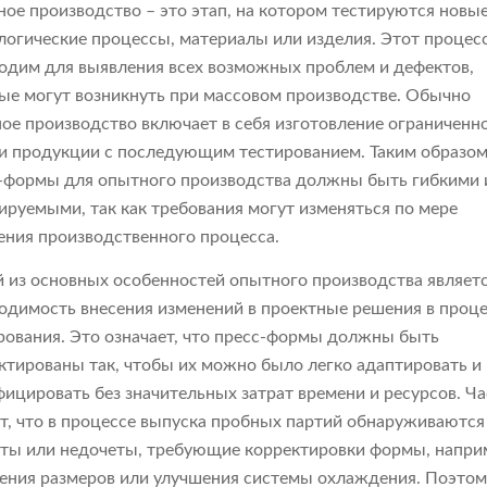
ое производство – это этап, на котором тестируются новы
логические процессы, материалы или изделия. Этот процес
одим для выявления всех возможных проблем и дефектов,
ые могут возникнуть при массовом производстве. Обычно
ое производство включает в себя изготовление ограниченн
и продукции с последующим тестированием. Таким образом
-формы для опытного производства должны быть гибкими 
ируемыми, так как требования могут изменяться по мере
ения производственного процесса.
 из основных особенностей опытного производства являет
одимость внесения изменений в проектные решения в проц
рования. Это означает, что пресс-формы должны быть
ктированы так, чтобы их можно было легко адаптировать и
ицировать без значительных затрат времени и ресурсов. Ча
т, что в процессе выпуска пробных партий обнаруживаются
ты или недочеты, требующие корректировки формы, напри
ения размеров или улучшения системы охлаждения. Поэтом