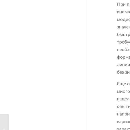
При п
внима
модиф
значе
быстр
требу
необх
форма
линии
без з
Еще о
много
издел
опытн
напри
вариа
Литье пластика для
харак
производства деталей