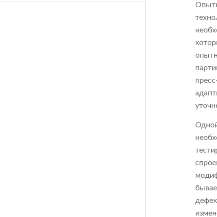
Опытн
техно
необх
котор
опытн
парти
пресс
адапт
уточн
Одной
необх
тести
спрое
модиф
бывае
дефек
измен