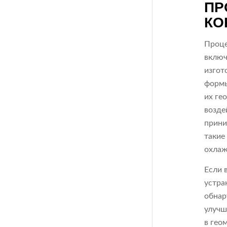
ПР
КО
Проце
включ
изгот
формы
их ге
возде
прини
такие
охла
Если 
устра
обнар
улучш
в гео