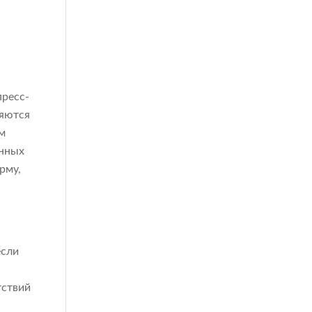
пресс-
ряются
им
анных
рму,
если
тствий