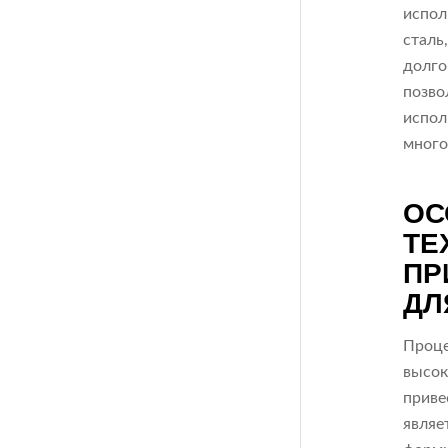
испол
сталь
долго
позво
испол
много
ОС
ТЕ
ПР
ДЛ
Проце
высок
приве
являе