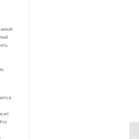
самой
елий
нять
м,
яется
исит
Это
и