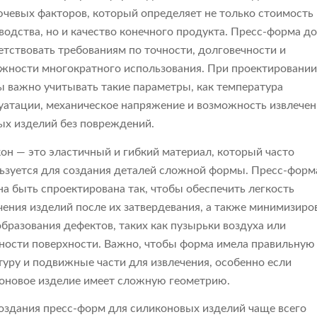
ючевых факторов, который определяет не только стоимость
водства, но и качество конечного продукта. Пресс-форма д
етствовать требованиям по точности, долговечности и
жности многократного использования. При проектировани
 важно учитывать такие параметры, как температура
уатации, механическое напряжение и возможность извлечен
ых изделий без повреждений.
он — это эластичный и гибкий материал, который часто
ьзуется для создания деталей сложной формы. Пресс-форм
а быть спроектирована так, чтобы обеспечить легкость
чения изделий после их затвердевания, а также минимизиро
образования дефектов, таких как пузырьки воздуха или
ности поверхности. Важно, чтобы форма имела правильную
туру и подвижные части для извлечения, особенно если
оновое изделие имеет сложную геометрию.
оздания пресс-форм для силиконовых изделий чаще всего