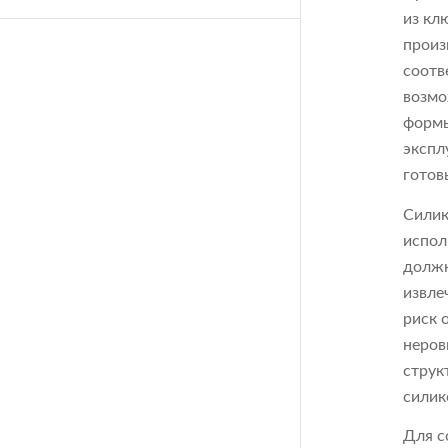
из кл
произ
соотв
возмо
формы
экспл
готов
Силик
испол
должн
извле
риск 
неров
струк
силик
Для с