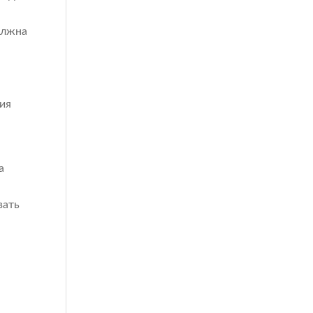
олжна
и
ия
а
вать