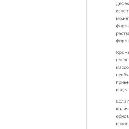
дефек
аспек
может
формы
раств
форм
Кроме
повре
массо
необх
приве
издел
Если 
колич
обнов
износ