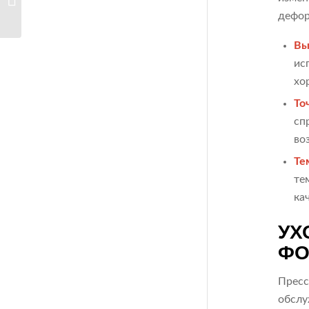
выбрать...
дефор
Вы
ис
хо
То
сп
во
Те
те
ка
УХ
ФО
Пресс
обслу