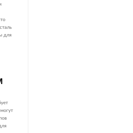
и
что
 сталь
ы для
М
бует
 могут
пов
для