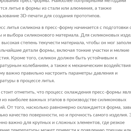
рования пресс-формы. Наиболее популярными методами
тся литье в формы из стали или алюминия, а также
ьзование 3D-печати для создания прототипов.
сс литья силикона в пресс-форму начинается с подготовки 
 и выбора силиконового материала. Для силиконовых изд
 высокая степень текучести материала, чтобы он мог запол
ельчайшие детали формы, включая тонкие участки и мелкие
стия. Кроме того, силикон должен быть устойчивым к
ратурным колебаниям, а также к механическим воздействия
му важно правильно настроить параметры давления и
ратуры в процессе литья.
 стоит отметить, что процесс охлаждения пресс-формы явл
 из наиболее важных этапов в производстве силиконовых
ий. От того, насколько равномерно охлаждается форма, зав
лько качество поверхности, но и прочность самого изделия. 
нно важно для крупных и сложных элементов, где резкое
ение температуры может привести к появлению трещин ил