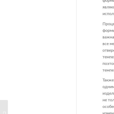
форми
являю
испол
Проце
формы
важна
все м
отвер
темпе
поэто
темпе
Также
одним
издел
не то
особе
Пресс-формы для
измен
литья пластика: как