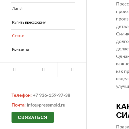
Пресс
Литьё
произ
произ
Купить прессформу
детал
Силик
Статьи
долго
делае
Контакты
Однак
важно
как п
издел
улучш
Телефон:
+7 936-159-97-38
КА
Почта:
info@pressmold.ru
СИ
СВЯЗАТЬСЯ
Прави