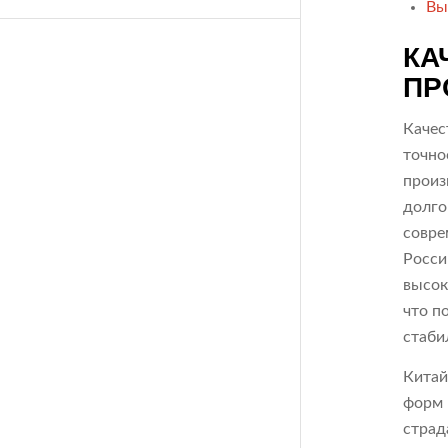
Вы
КА
ПР
Качес
точно
произ
долго
совре
Росси
высок
что п
стаби
Китай
форм 
страд