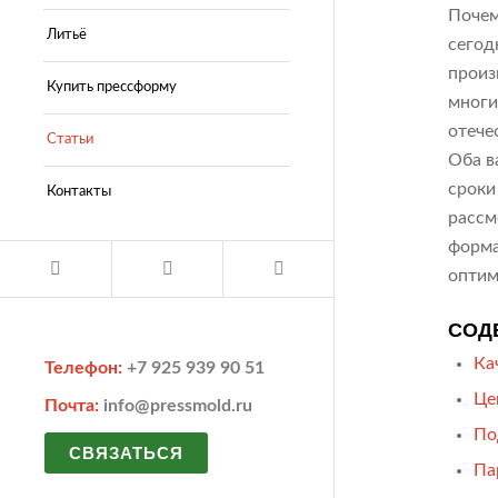
Почем
Литьё
сегод
произ
Купить прессформу
многи
отече
Статьи
Оба в
сроки
Контакты
рассм
форма
оптим
СОД
Ка
Телефон:
+7 925 939 90 51
Це
Почта:
info@pressmold.ru
По
СВЯЗАТЬСЯ
Па