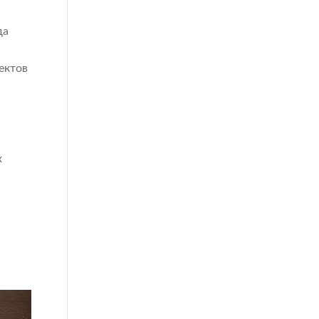
да
ектов
х