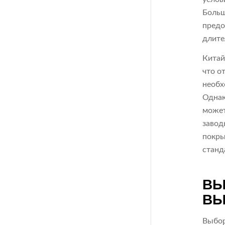
Больш
предо
длите
Китай
что о
необх
Однак
может
завод
покры
станд
ВЫ
ВЫ
Выбор