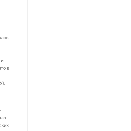
алов,
 и
то в
У),
-
тью
ских