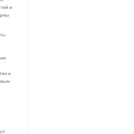
тей и
ормы
ты,
ние
тки и
овым
 от