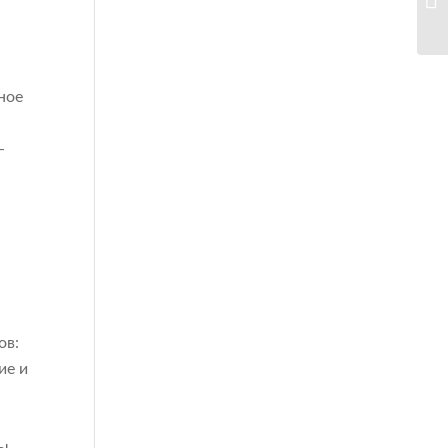
ное
-
ов:
ие и
ы.