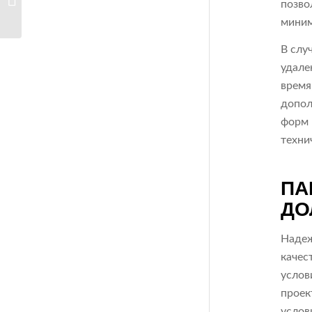
позво
производство пр...
миним
В слу
удале
время
допол
форм 
техни
ПА
ДО
Надеж
качес
услов
проек
услов