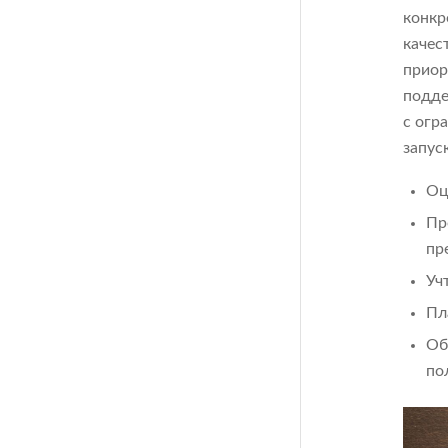
конкр
качес
приор
подде
с огр
запуск
Оц
Пр
пр
Уч
Пл
Об
по