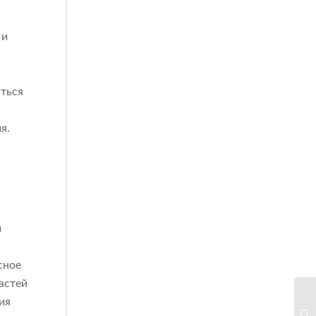
 и
аться
я.
и
сное
астей
ия