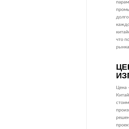
парам
промы
долго
каждо
китай
что п
рынка
ЦЕ
ИЗ
Цена 
Китай
стоим
произ
решен
проек