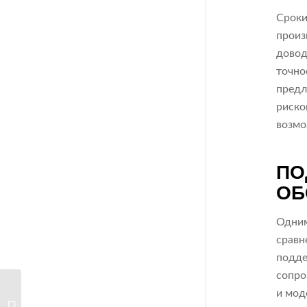
Сроки
произ
довод
точно
предл
риско
возмо
ПО
ОБ
Одним
сравн
подде
сопро
и мод
ISO-стандарты,
влияющие на