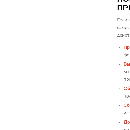
ПР
Если 
самос
дейст
Пр
фо
Вы
ма
пр
Об
по
Сб
ис
До
ли