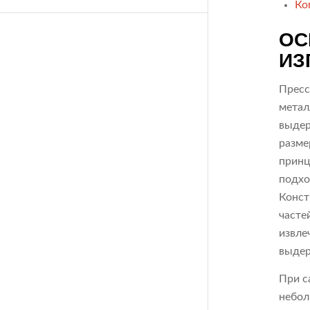
Ко
ОС
ИЗ
Пресс
метал
выдер
разме
принц
подхо
Конст
часте
извле
выдер
При с
небол