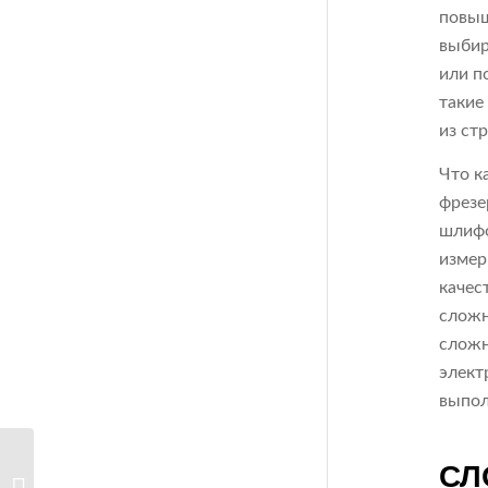
повыш
выбир
или п
такие
из ст
Что к
фрезе
шлифо
измер
качес
сложн
сложн
элект
выпол
СЛ
Обзор типов пресс-