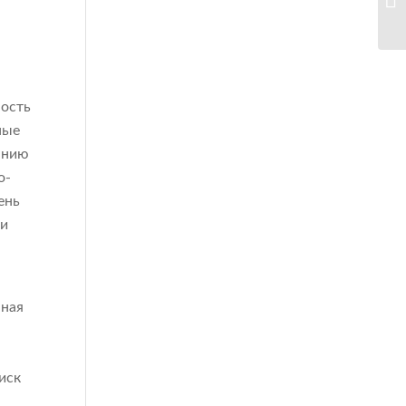
ность
ные
анию
о-
ень
ти
нная
иск