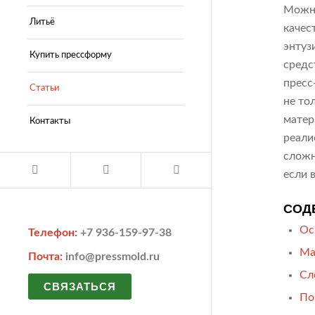
Можно
Литьё
качес
энтуз
Купить прессформу
средс
пресс
Статьи
не то
матер
Контакты
реали
сложн
если 
СОД
Ос
Телефон:
+7 936-159-97-38
Ма
Почта:
info@pressmold.ru
Сл
СВЯЗАТЬСЯ
По