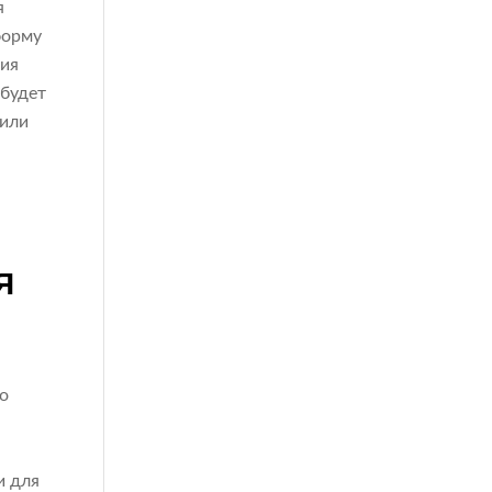
я
форму
ция
 будет
 или
Я
о
и для