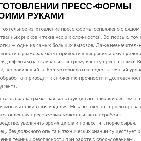
ГОТОВЛЕНИИ ПРЕСС-ФОРМЫ
ОИМИ РУКАМИ
тоятельное изготовление пресс-формы сопряжено с рядом
твенных рисков и технических сложностей. Во-первых, точ
отки — один из самых больших вызовов. Даже незначитель
шности в размерах могут привести к неправильному прилег
ей, дефектам на отливах и быстрому износу пресс-формы. В
х, неправильный выбор материала или недостаточный уров
обработки приводит к снижению прочности и долговечнос
умента.
 того, важна грамотная конструкция литниковой системы и
измов выталкивания изделия. Некачественно спроектирова
зготовленная пресс-форма может вызвать перебои в
водстве, увеличить время цикла и привести к порче сырья.
ец, без должного опыта и технических знаний существует р
ения техники безопасности при работе с оборудованием