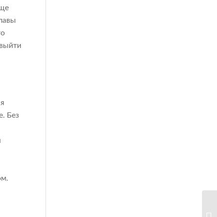
аще
лавы
то
 выйти
ся
. Без
я
ом.