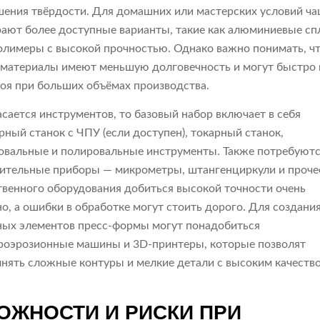
ения твёрдости. Для домашних или мастерских условий ч
ают более доступные варианты, такие как алюминиевые сп
олимеры с высокой прочностью. Однако важно понимать, ч
 материалы имеют меньшую долговечность и могут быстро
роя при больших объёмах производства.
асается инструментов, то базовый набор включает в себя
рный станок с ЧПУ (если доступен), токарный станок,
вальные и полировальные инструменты. Также потребуют
ительные приборы — микрометры, штангенциркули и прочее
твенного оборудования добиться высокой точности очень
о, а ошибки в обработке могут стоить дорого. Для создани
ых элементов пресс-формы могут понадобиться
роэрозионные машины и 3D-принтеры, которые позволят
нять сложные контуры и мелкие детали с высоким качеств
ОЖНОСТИ И РИСКИ ПРИ