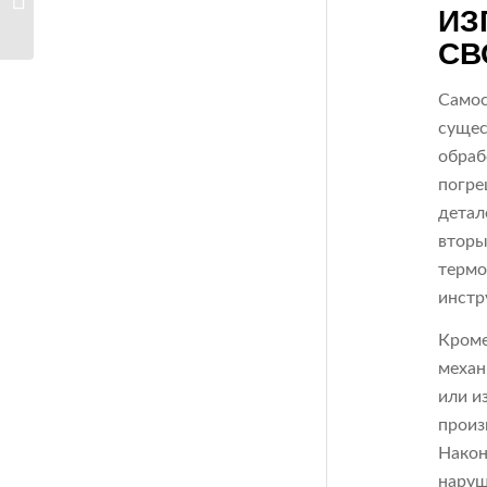
ИЗ
форм и их назначение
СВ
Самос
сущес
обраб
погре
детал
вторы
термо
инстр
Кроме
механ
или и
произ
Након
наруш