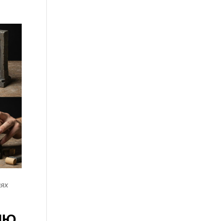
ях
ИЮ