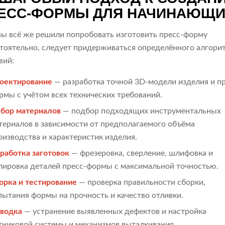
ЕСС-ФОРМЫ ДЛЯ НАЧИНАЮЩ
вы всё же решили попробовать изготовить пресс-форму
тоятельно, следует придерживаться определённого алгори
вий:
оектирование
— разработка точной 3D-модели изделия и пр
рмы с учётом всех технических требований.
бор материалов
— подбор подходящих инструментальных
териалов в зависимости от предполагаемого объёма
оизводства и характеристик изделия.
работка заготовок
— фрезеровка, сверление, шлифовка и
лировка деталей пресс-формы с максимальной точностью.
орка и тестирование
— проверка правильности сборки,
пытания формы на прочность и качество отливки.
водка
— устранение выявленных дефектов и настройка
тниковой системы и механизмов выталкивания.