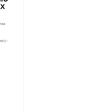
ИХ
тма
есс-