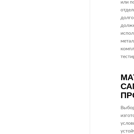
или п
отдел
долго
должн
испол
метал
компл
тести
МА
СА
ПР
Выбор
изгот
услов
устой